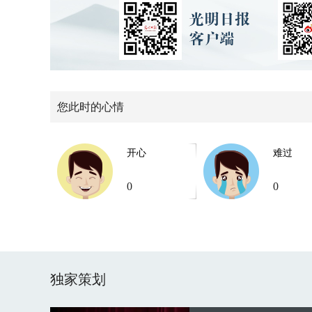
您此时的心情
开心
难过
0
0
独家策划