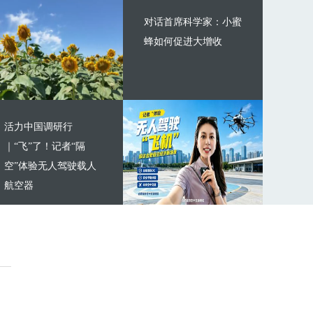
对话首席科学家：小蜜
蜂如何促进大增收
活力中国调研行
｜“飞”了！记者“隔
空”体验无人驾驶载人
航空器