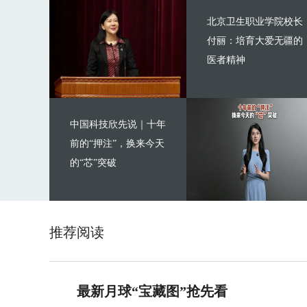
北京卫生职业学院校长
付丽：培育大爱无疆的
医者精神
中国科技欣先说｜十年
前的“押注”，换来今天
的“芯”突破
推荐阅读
最新月球“宝藏图”抢先看