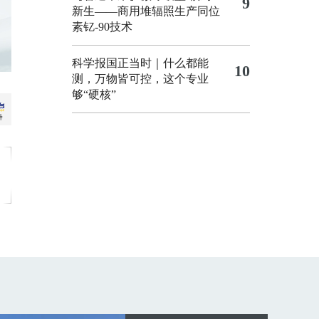
9
新生——商用堆辐照生产同位
素钇-90技术
科学报国正当时｜什么都能
10
测，万物皆可控，这个专业
够“硬核”