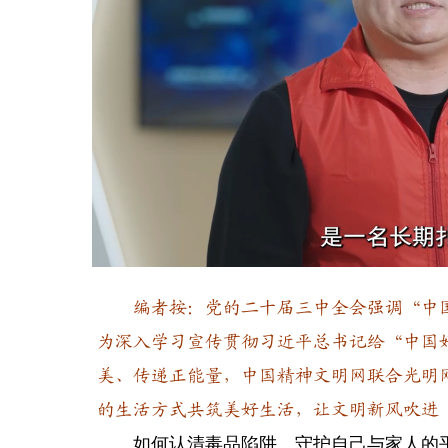
Loaded
:
Unmute
20.14%
编者按：党的二十届三中全会强调“中国
为深入学习宣传贯彻习近平总书记给“中国
美、传递正能量，中国精神文明网联合光明
的生活方式共筑美好生活，让文明新风吹进
如何认清毒品陷阱、守护自己与家人的平安