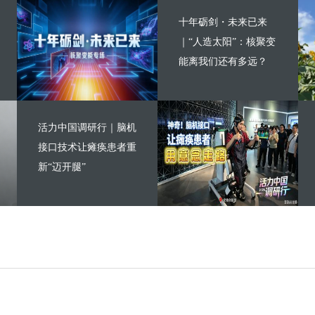
十年砺剑・未来已来
｜“人造太阳”：核聚变
能离我们还有多远？
活力中国调研行｜脑机
接口技术让瘫痪患者重
新“迈开腿”