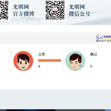
点赞
飘过
8
0