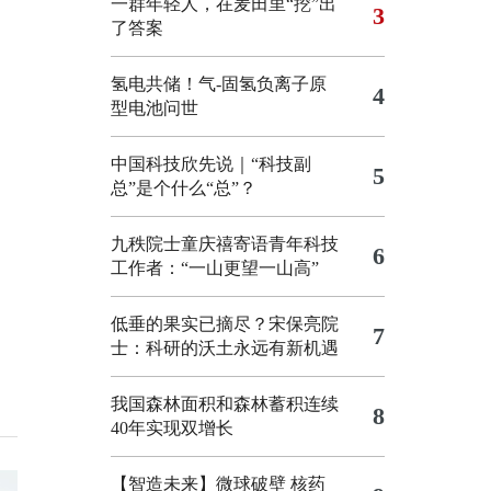
一群年轻人，在麦田里“挖”出
3
了答案
氢电共储！气-固氢负离子原
4
型电池问世
中国科技欣先说｜“科技副
5
总”是个什么“总”？
九秩院士童庆禧寄语青年科技
6
工作者：“一山更望一山高”
低垂的果实已摘尽？宋保亮院
7
士：科研的沃土永远有新机遇
我国森林面积和森林蓄积连续
8
40年实现双增长
【智造未来】微球破壁 核药