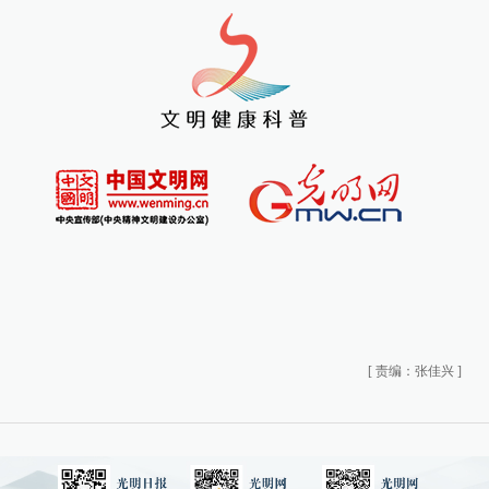
[
责编：张佳兴
]