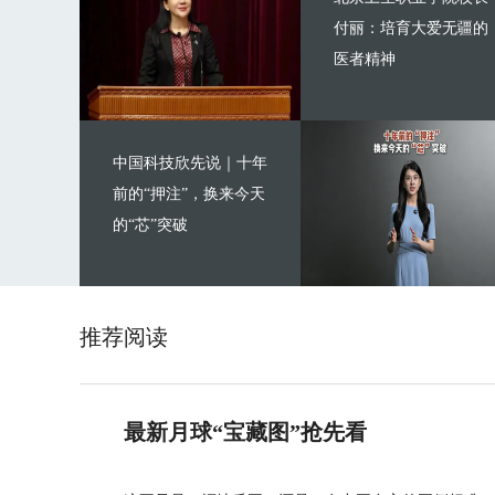
付丽：培育大爱无疆的
医者精神
中国科技欣先说｜十年
前的“押注”，换来今天
的“芯”突破
推荐阅读
最新月球“宝藏图”抢先看