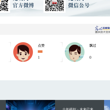
点赞
飘过
1
0
十年砺剑・未来已来