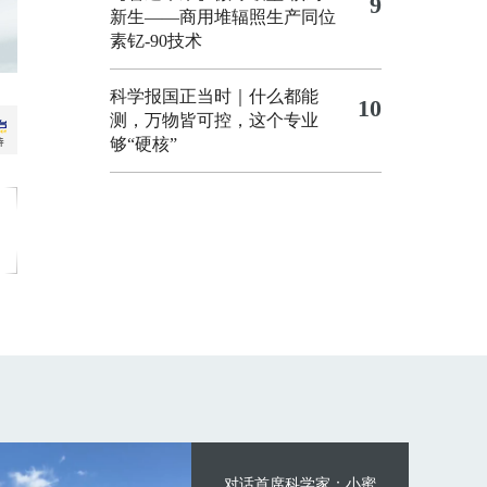
9
新生——商用堆辐照生产同位
素钇-90技术
科学报国正当时｜什么都能
10
测，万物皆可控，这个专业
够“硬核”
对话首席科学家：小蜜