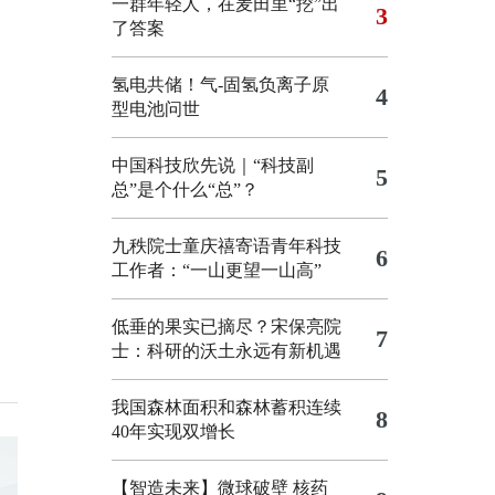
一群年轻人，在麦田里“挖”出
3
了答案
氢电共储！气-固氢负离子原
4
型电池问世
中国科技欣先说｜“科技副
5
总”是个什么“总”？
九秩院士童庆禧寄语青年科技
6
工作者：“一山更望一山高”
低垂的果实已摘尽？宋保亮院
7
士：科研的沃土永远有新机遇
我国森林面积和森林蓄积连续
8
40年实现双增长
【智造未来】微球破壁 核药