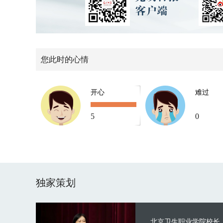
您此时的心情
开心
难过
5
0
独家策划
北京卫生职业学院校长