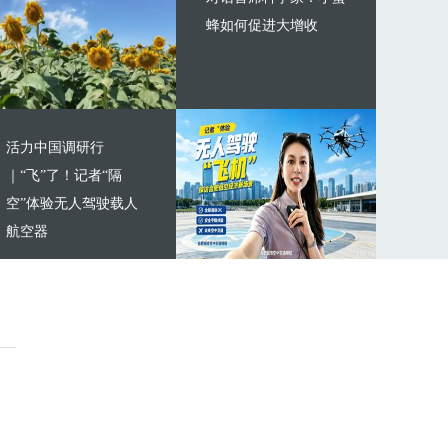
蜂如何促进大增收
活力中国调研行
｜“飞”了！记者“隔
空”体验无人驾驶载人
航空器