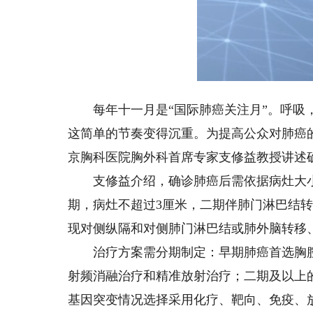
Loa
Unmute
47.
每年十一月是“国际肺癌关注月”。呼吸，
这简单的节奏变得沉重。为提高公众对肺癌
京胸科医院胸外科首席专家支修益教授讲述确
支修益介绍，确诊肺癌后需依据病灶大小
期，病灶不超过3厘米，二期伴肺门淋巴结
现对侧纵隔和对侧肺门淋巴结或肺外脑转移
治疗方案需分期制定：早期肺癌首选胸腔
射频消融治疗和精准放射治疗；二期及以上
基因突变情况选择采用化疗、靶向、免疫、