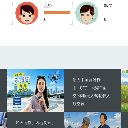
点赞
飘过
6
0
活力中国调研行
｜“飞”了！记者“隔
空”体验无人驾驶载人
航空器
知天而作、因地制宜、