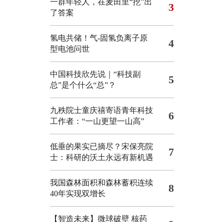
一群年轻人，在麦田里“挖”出
3
了答案
氢电共储！气-固氢负离子原
4
型电池问世
中国科技欣先说｜“科技副
5
总”是个什么“总”？
九秩院士童庆禧寄语青年科技
6
工作者：“一山更望一山高”
低垂的果实已摘尽？宋保亮院
7
士：科研的沃土永远有新机遇
我国森林面积和森林蓄积连续
8
40年实现双增长
【智造未来】微球破壁 核药