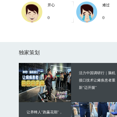
开心
难过
0
0
独家策划
活力中国调研行｜脑机
接口技术让瘫痪患者重
新“迈开腿”
让养蜂人"跑赢花期"，