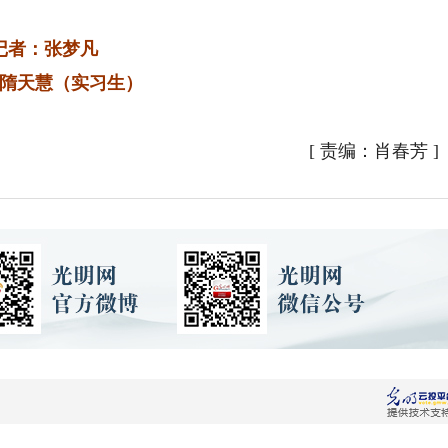
记者：张梦凡
隋天慧（实习生）
[
责编：肖春芳
]