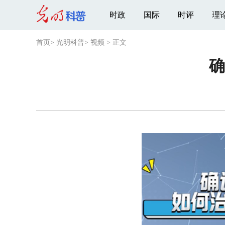
时政
国际
时评
理
首页
>
光明科普
>
视频
>
正文
确