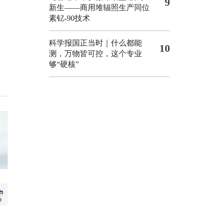
9
新生——商用堆辐照生产同位
素钇-90技术
科学报国正当时｜什么都能
10
测，万物皆可控，这个专业
够“硬核”