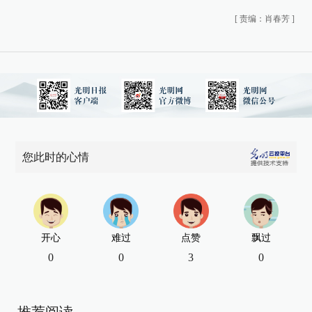
[
责编：肖春芳
]
您此时的心情
开心
难过
点赞
飘过
0
0
3
0
推荐阅读