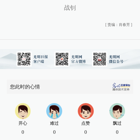
战钊
[
责编：肖春芳
]
您此时的心情
开心
难过
点赞
飘过
0
0
0
0