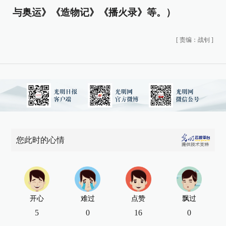
与奥运》《造物记》《播火录》等。）
[
责编：战钊
]
您此时的心情
开心
难过
点赞
飘过
5
0
16
0