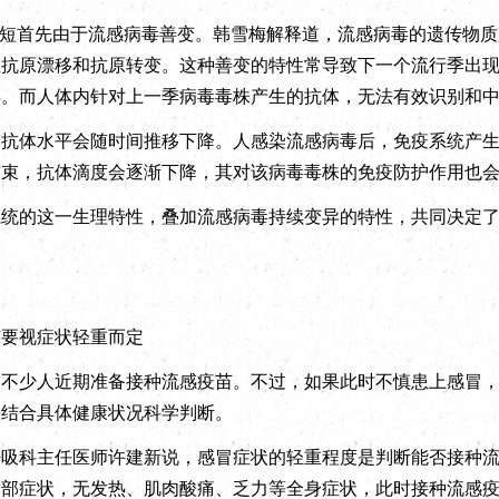
短首先由于流感病毒善变。韩雪梅解释道，流感病毒的遗传物质
生抗原漂移和抗原转变。这种善变的特性常导致下一个流行季出
异。而人体内针对上一季病毒毒株产生的抗体，无法有效识别和
体水平会随时间推移下降。人感染流感病毒后，免疫系统产生
结束，抗体滴度会逐渐下降，其对该病毒毒株的免疫防护作用也
的这一生理特性，叠加流感病毒持续变异的特性，共同决定了
苗要视症状轻重而定
少人近期准备接种流感疫苗。不过，如果此时不慎患上感冒，
要结合具体健康状况科学判断。
科主任医师许建新说，感冒症状的轻重程度是判断能否接种流
局部症状，无发热、肌肉酸痛、乏力等全身症状，此时接种流感