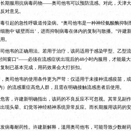
期服用抗病毒药物——奥司他韦可以预防流感。对此，天津大
的反对意见。
引起的急性呼吸道传染病。“奥司他韦是一种神经氨酸酶抑制
细胞中‘破壁而出’，进而抑制病毒在体内的复制与散播。”许建
服用。
他韦的正确用法。若用于治疗，该药适用于感染甲型、乙型流
时间窗口”——必须在流感症状出现后的48小时内服用，才能最
毒复制已基本完成，用药效果会大打折扣。
奥司他韦的使用条件更为严苛：仅适用于未接种流感疫苗，或
内）的流感重症高危人群，且需在明确接触流感患者后使用。
害，许建新明确指出，该药的不良反应不可忽视。其常见副作
能出现头晕、幻觉等神经精神系统异常反应。而长期服用该药的
。
病毒耐药性。许建新解释，滥用奥司他韦，可能导致少数耐药