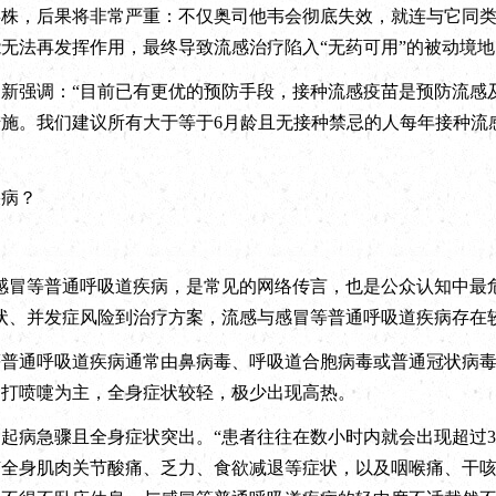
毒株，后果将非常严重：不仅奥司他韦会彻底失效，就连与它同
无法再发挥作用，最终导致流感治疗陷入“无药可用”的被动境地
强调：“目前已有更优的预防手段，接种流感疫苗是预防流感
施。我们建议所有大于等于6月龄且无接种禁忌的人每年接种流
疾病？
冒等普通呼吸道疾病，是常见的网络传言，也是公众认知中最危
状、并发症风险到治疗方案，流感与感冒等普通呼吸道疾病存在
通呼吸道疾病通常由鼻病毒、呼吸道合胞病毒或普通冠状病毒
、打喷嚏为主，全身症状较轻，极少出现高热。
病急骤且全身症状突出。“患者往往在数小时内就会出现超过3
随全身肌肉关节酸痛、乏力、食欲减退等症状，以及咽喉痛、干咳