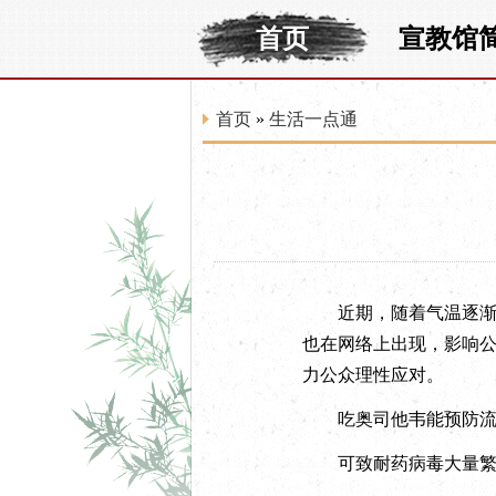
首页
宣教馆
首页
»
生活一点通
近期，随着气温逐渐降
也在网络上出现，影响
力公众理性应对。
吃奥司他韦能预防
可致耐药病毒大量