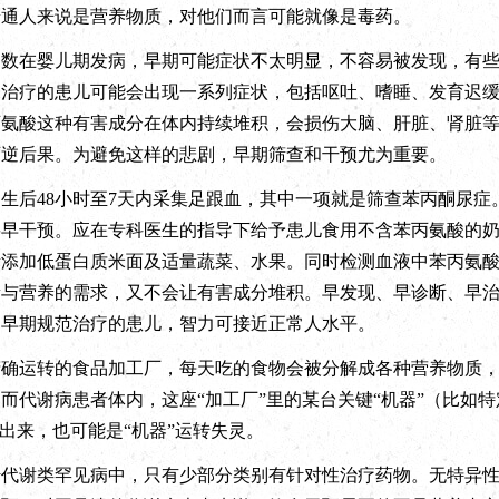
普通人来说是营养物质，对他们而言可能就像是毒药。
在婴儿期发病，早期可能症状不太明显，不容易被发现，有些
未治疗的患儿可能会出现一系列症状，包括呕吐、嗜睡、发育迟
丙氨酸这种有害成分在体内持续堆积，会损伤大脑、肝脏、肾脏
可逆后果。为避免这样的悲剧，早期筛查和干预尤为重要。
后48小时至7天内采集足跟血，其中一项就是筛查苯丙酮尿症
要早干预。应在专科医生的指导下给予患儿食用不含苯丙氨酸的
渐添加低蛋白质米面及适量蔬菜、水果。同时检测血液中苯丙氨
量与营养的需求，又不会让有害成分堆积。早发现、早诊断、早
，早期规范治疗的患儿，智力可接近正常人水平。
运转的食品加工厂，每天吃的食物会被分解成各种营养物质，
而代谢病患者体内，这座“加工厂”里的某台关键“机器”（比如
产出来，也可能是“机器”运转失灵。
谢类罕见病中，只有少部分类别有针对性治疗药物。无特异性