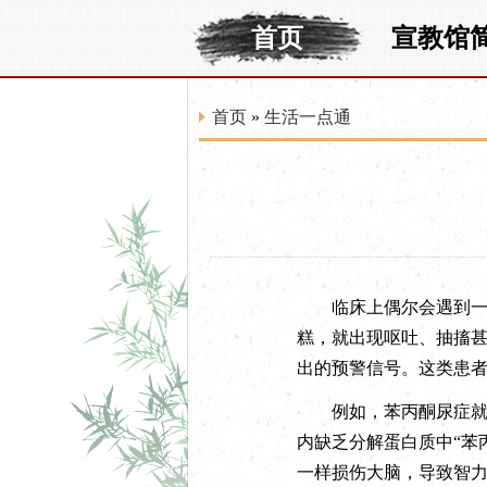
首页
宣教馆
首页
»
生活一点通
临床上偶尔会遇到一些
糕，就出现呕吐、抽搐甚
出的预警信号。这类患者
例如，苯丙酮尿症就是
内缺乏分解蛋白质中“苯
一样损伤大脑，导致智