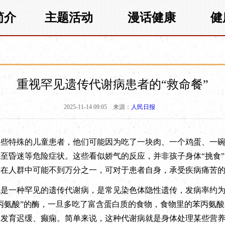
简介
主题活动
漫话健康
健
重视罕见遗传代谢病患者的“救命餐”
2025-11-14 09:05
来源：
人民日报
特殊的儿童患者，他们可能因为吃了一块肉、一个鸡蛋、一碗
至昏迷等危险症状。这些看似娇气的反应，并非孩子身体“挑食
在人群中可能不到万分之一，可对于患者自身，承受疾病痛苦的概
一种罕见的遗传代谢病，是常见染色体隐性遗传，发病率约为1
丙氨酸”的酶，一旦多吃了富含蛋白质的食物，食物里的苯丙氨
力发育迟缓、癫痫。简单来说，这种代谢病就是身体处理某些营