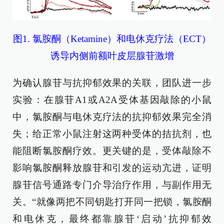
图1. 氯胺酮（Ketamine）和电休克疗法（ECT）
诱导内侧前额叶皮层腺苷激增
为确认腺苷与抗抑郁效果的关联，团队进一步
实验：在腺苷A1或A2A受体基因敲除的小鼠
中，氯胺酮与电休克疗法的抗抑郁效果完全消
失；给正常小鼠注射这两种受体的拮抗剂，也
能阻断氯胺酮疗效。更关键的是，受体敲除不
影响氯胺酮释放腺苷和引发的运动亢进，证明
腺苷信号通路专门介导治疗作用，与副作用无
关。“就像两把不同钥匙打开同一把锁，氯胺酮
和电休克，最终都靠腺苷‘启动’抗抑郁效