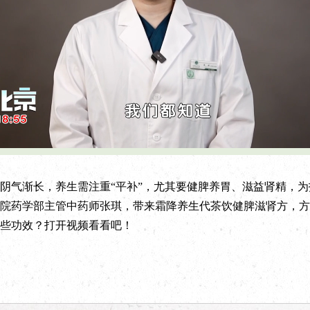
L
P
o
l
a
a
d
y
e
b
d
a
:
c
气渐长，养生需注重“平补”，尤其要健脾养胃、滋益肾精，为
2
k
6
R
.
a
院药学部主管中药师张琪，带来霜降养生代茶饮健脾滋肾方，方
6
t
8
e
%
些功效？打开视频看看吧！