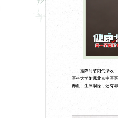
U
n
m
u
t
e
霜降时节阳气渐收，阴
医科大学附属北京中医医
养血、生津润燥，还有哪