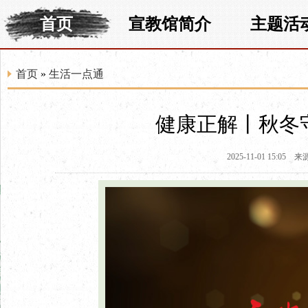
首页
宣教馆简介
主题活
首页
»
生活一点通
健康正解丨秋冬
2025-11-01 15:05
来