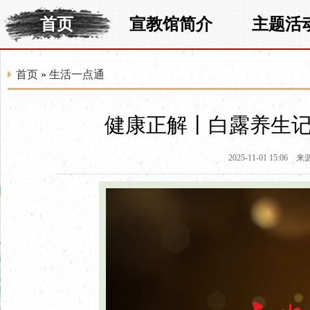
首页
宣教馆简介
主题活
首页
»
生活一点通
健康正解丨白露养生记
2025-11-01 15:06
来