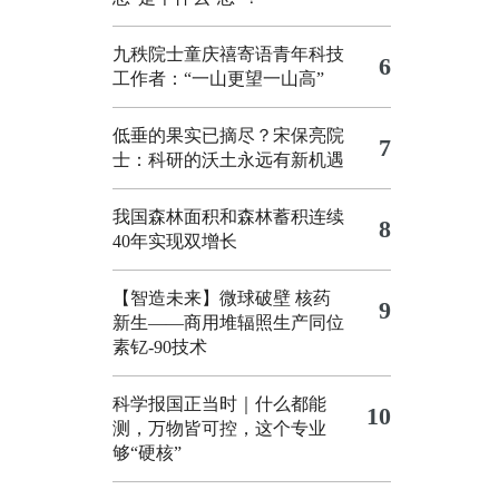
九秩院士童庆禧寄语青年科技
6
工作者：“一山更望一山高”
低垂的果实已摘尽？宋保亮院
7
士：科研的沃土永远有新机遇
我国森林面积和森林蓄积连续
8
40年实现双增长
【智造未来】微球破壁 核药
9
新生——商用堆辐照生产同位
素钇-90技术
科学报国正当时｜什么都能
10
测，万物皆可控，这个专业
够“硬核”