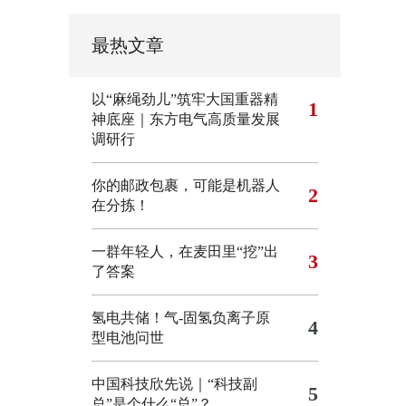
最热文章
以“麻绳劲儿”筑牢大国重器精
1
神底座｜东方电气高质量发展
调研行
你的邮政包裹，可能是机器人
2
在分拣！
一群年轻人，在麦田里“挖”出
3
了答案
氢电共储！气-固氢负离子原
4
型电池问世
中国科技欣先说｜“科技副
5
总”是个什么“总”？