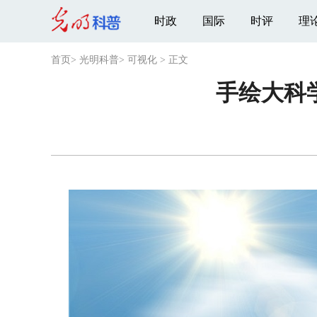
时政
国际
时评
理
首页
>
光明科普
>
可视化
>
正文
手绘大科