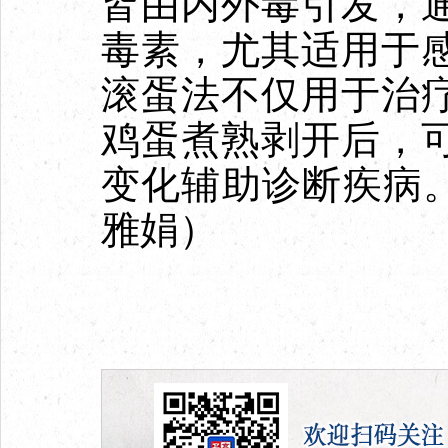
皆由内外毒引发，
毒素，尤其适用于
滚蛋法不仅用于治
鸡蛋煮熟剥开后，
变化辅助诊断疾病。
雅娟）