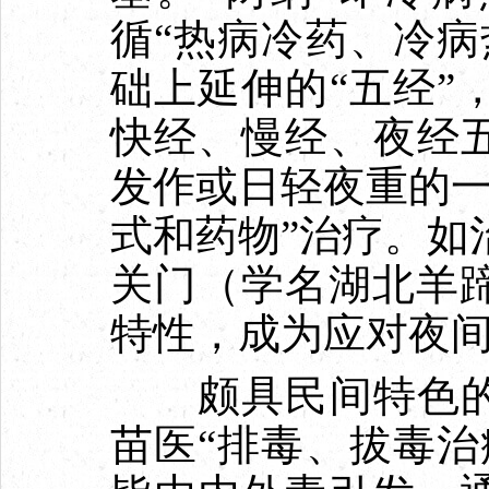
循“热病冷药、冷病
础上延伸的“五经”
快经、慢经、夜经五
发作或日轻夜重的一
式和药物”治疗。如
关门（学名湖北羊
特性，成为应对夜
颇具民间特色的“
苗医“排毒、拔毒治