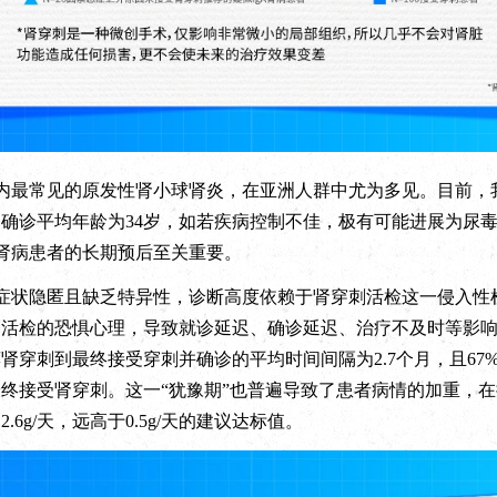
最常见的原发性肾小球肾炎，在亚洲人群中尤为多见。目前，我国
确诊平均年龄为34岁，如若疾病控制不佳，极有可能进展为尿
A肾病患者的长期预后至关重要。
症状隐匿且缺乏特异性，诊断高度依赖于肾穿刺活检这一侵入性
刺活检的恐惧心理，导致就诊延迟、确诊延迟、治疗不及时等影
肾穿刺到最终接受穿刺并确诊的平均时间间隔为2.7个月，且67
终接受肾穿刺。这一“犹豫期”也普遍导致了患者病情的加重，在
6g/天，远高于0.5g/天的建议达标值。