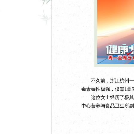
U
n
m
u
t
e
不久前，浙江杭州一位6
毒素毒性极强，仅需1毫
这位女士经历了极其凶
中心营养与食品卫生所副