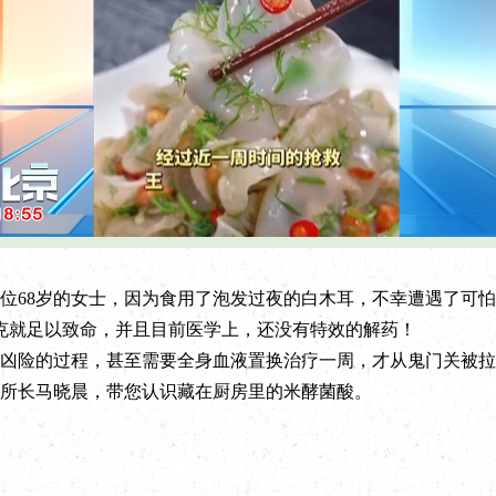
L
P
o
l
a
a
d
y
e
b
d
a
:
c
8岁的女士，因为食用了泡发过夜的白木耳，不幸遭遇了可怕的
2
k
1
R
.
a
克就足以致命，并且目前医学上，还没有特效的解药！
9
t
1
e
%
险的过程，甚至需要全身血液置换治疗一周，才从鬼门关被拉
所长马晓晨，带您认识藏在厨房里的米酵菌酸。