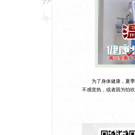
U
n
m
u
t
e
为了身体健康，夏季切
不感觉热，或者因为怕吹