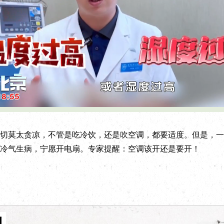
L
P
o
l
a
a
d
y
e
b
d
a
:
c
莫太贪凉，不管是吃冷饮，还是吹空调，都要适度。但是，一
6
k
3
R
.
a
冷气生病，宁愿开电扇。专家提醒：空调该开还是要开！
9
t
1
e
%