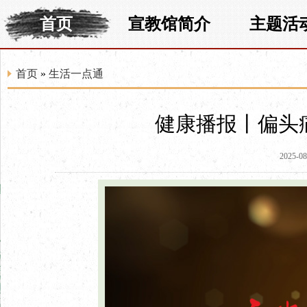
首页
宣教馆简介
主题活
首页
»
生活一点通
健康播报丨偏头
2025-08