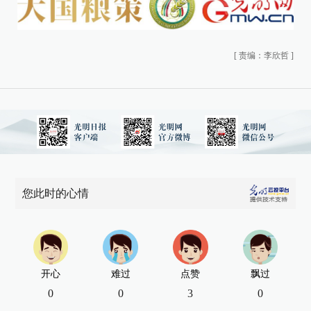
[
责编：李欣哲
]
您此时的心情
开心
难过
点赞
飘过
0
0
3
0