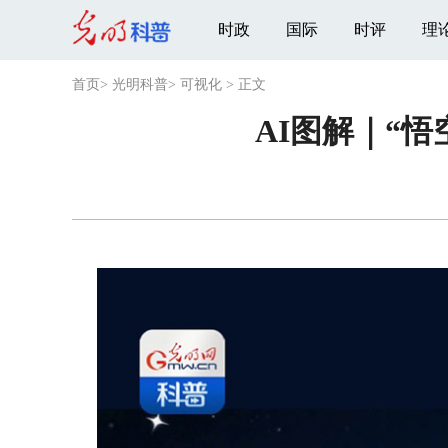
时政
国际
时评
理
首页
>
光明科普
>
可视化
>
正文
AI图解｜“