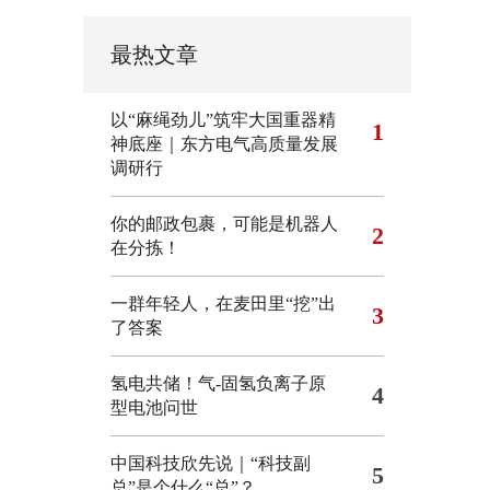
最热文章
以“麻绳劲儿”筑牢大国重器精
1
神底座｜东方电气高质量发展
调研行
你的邮政包裹，可能是机器人
2
在分拣！
一群年轻人，在麦田里“挖”出
3
了答案
氢电共储！气-固氢负离子原
4
型电池问世
中国科技欣先说｜“科技副
5
总”是个什么“总”？