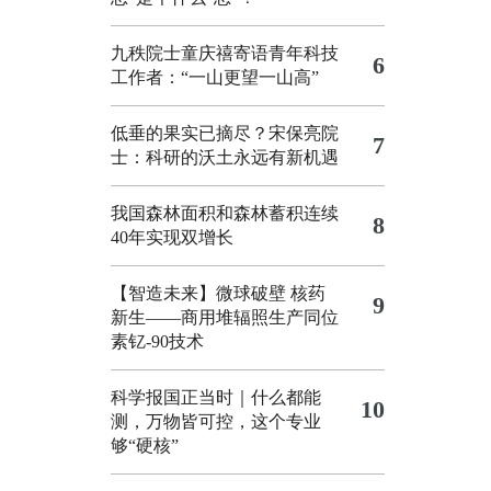
九秩院士童庆禧寄语青年科技
6
工作者：“一山更望一山高”
低垂的果实已摘尽？宋保亮院
7
士：科研的沃土永远有新机遇
我国森林面积和森林蓄积连续
8
40年实现双增长
【智造未来】微球破壁 核药
9
新生——商用堆辐照生产同位
素钇-90技术
科学报国正当时｜什么都能
10
测，万物皆可控，这个专业
够“硬核”