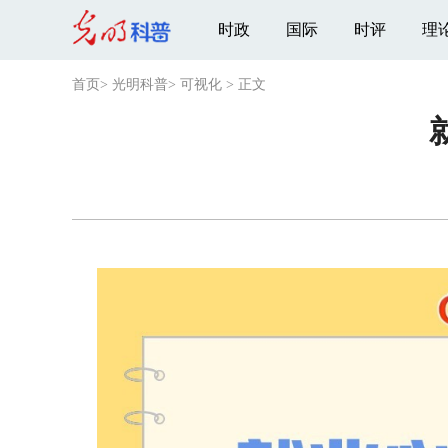
时政
国际
时评
理
首页
>
光明科普
>
可视化
>
正文