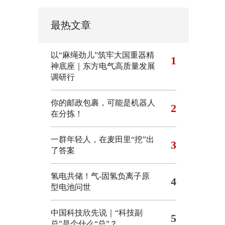
最热文章
以“麻绳劲儿”筑牢大国重器精
1
神底座｜东方电气高质量发展
调研行
你的邮政包裹，可能是机器人
2
在分拣！
一群年轻人，在麦田里“挖”出
3
了答案
氢电共储！气-固氢负离子原
4
型电池问世
中国科技欣先说｜“科技副
5
总”是个什么“总”？