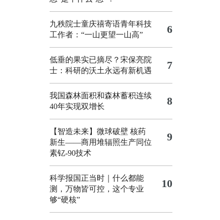
九秩院士童庆禧寄语青年科技
6
工作者：“一山更望一山高”
低垂的果实已摘尽？宋保亮院
7
士：科研的沃土永远有新机遇
我国森林面积和森林蓄积连续
8
40年实现双增长
【智造未来】微球破壁 核药
9
新生——商用堆辐照生产同位
素钇-90技术
科学报国正当时｜什么都能
10
测，万物皆可控，这个专业
够“硬核”