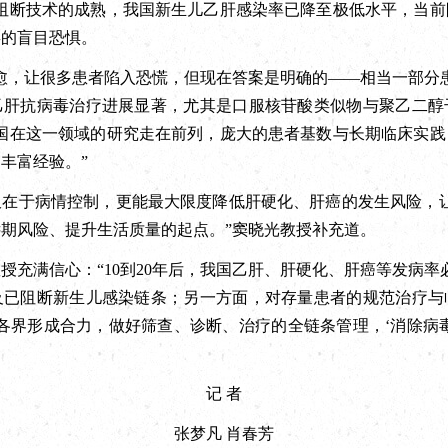
婴阻断技术的成熟，我国新生儿乙肝感染率已降至极低水平，当前
毒的盲目恐惧。
，让很多患者陷入恐慌，但现在答案是明确的——相当一部分患
乙肝抗病毒治疗进展显著，尤其是口服核苷酸类似物与聚乙二醇
中国在这一领域的研究走在前列，庞大的患者基数与长期临床实践
丰富经验。”
于病情控制，更能最大限度降低肝硬化、肝癌的发生风险，让
期风险、提升生活质量的起点。”窦晓光教授补充道。
满信心：“10到20年后，我国乙肝、肝硬化、肝癌等发病率
及已阻断新生儿感染链条；另一方面，对存量患者的规范治疗与
各界形成合力，做好筛查、诊断、治疗的全链条管理，‘消除病
记 者
张梦凡 肖春芳