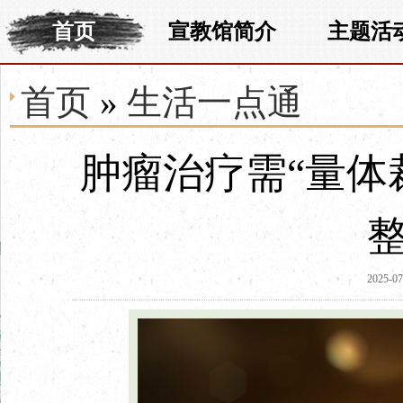
首页
宣教馆简介
主题活
首页
»
生活一点通
肿瘤治疗需“量体
2025-07