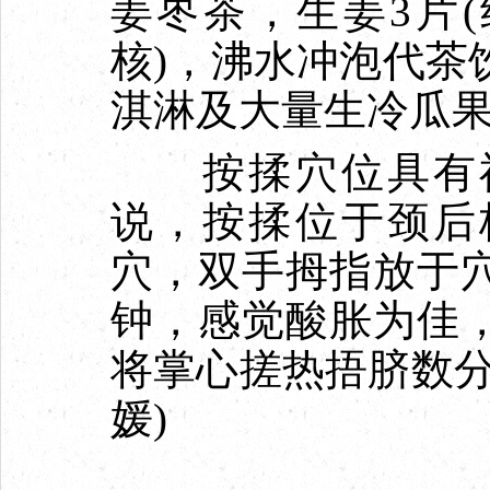
姜枣茶，生姜3片(
核)，沸水冲泡代茶
淇淋及大量生冷瓜
按揉穴位具有祛
说，按揉位于颈后
穴，双手拇指放于
钟，感觉酸胀为佳
将掌心搓热捂脐数分
媛)