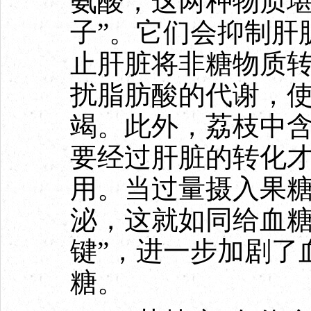
氨酸，这两种物质堪
子”。它们会抑制肝
止肝脏将非糖物质
扰脂肪酸的代谢，
竭。此外，荔枝中
要经过肝脏的转化
用。当过量摄入果
泌，这就如同给血糖
键”，进一步加剧了
糖。