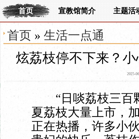
首页
宣教馆简介
主题活
首页
»
生活一点通
炫荔枝停不下来？小
2025-06
“日啖荔枝三百颗
夏荔枝大量上市，
正在热播，许多小