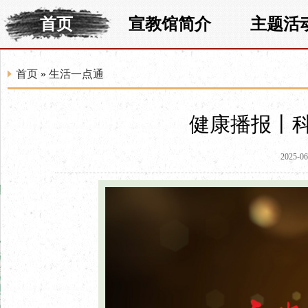
首页
宣教馆简介
主题活
首页
»
生活一点通
健康播报丨
2025-06