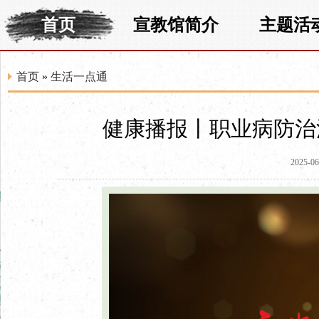
首页
宣教馆简介
主题活
首页
»
生活一点通
健康播报丨职业病防治
2025-06