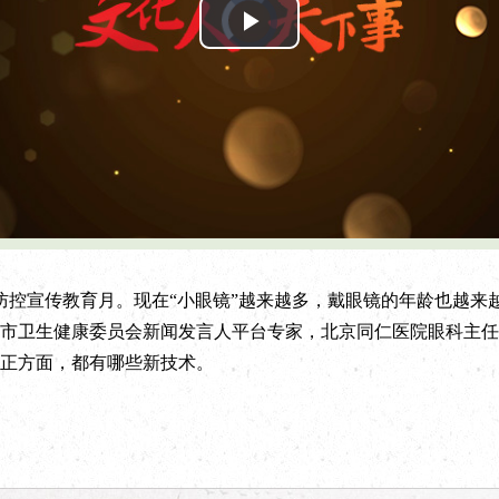
V
i
d
P
e
o
P
l
a
l
y
e
r
i
a
s
l
o
a
d
y
i
n
g
.
V
i
控宣传教育月。现在“小眼镜”越来越多，戴眼镜的年龄也越来
市卫生健康委员会新闻发言人平台专家，北京同仁医院眼科主任
d
正方面，都有哪些新技术。
e
o