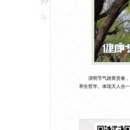
U
n
m
u
t
e
清明节气踏青赏春，走
养生哲学。体现天人合一