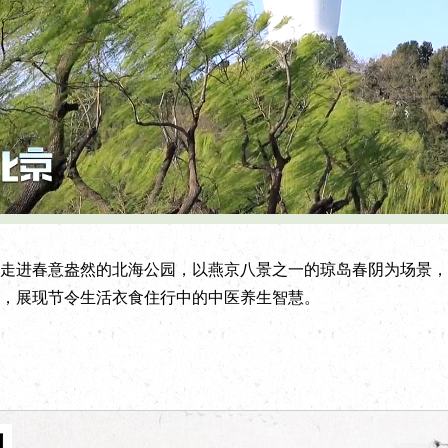
L
P
o
l
a
a
d
y
e
b
d
a
:
c
进春意盎然的北海公园，以燕京八景之一的琼岛春阴为场景，
9
k
.
R
3
a
，展现节令生活衣食住行中的中医养生智慧。
6
t
%
e