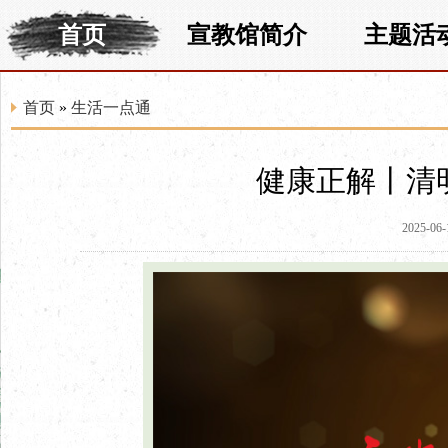
首页
宣教馆简介
主题活
首页
»
生活一点通
健康正解丨清
2025-06-