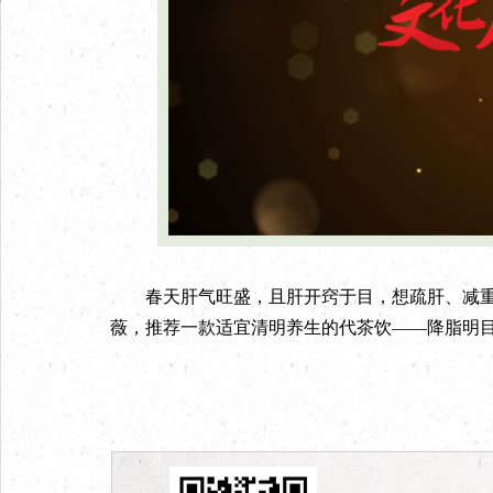
春天肝气旺盛，且肝开窍于目，想疏肝、减重
薇，推荐一款适宜清明养生的代茶饮——降脂明