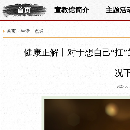
首页
宣教馆简介
主题活
首页
»
生活一点通
健康正解丨对于想自己“扛
况
2025-06-