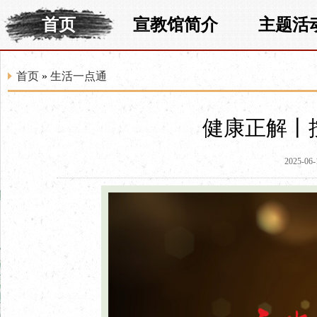
首页
宣教馆简介
主题活
首页
»
生活一点通
健康正解丨
2025-06-