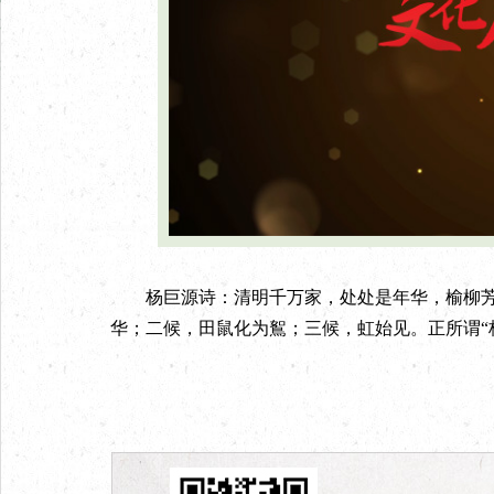
杨巨源诗：清明千万家，处处是年华，榆柳芳
华；二候，田鼠化为鴽；三候，虹始见。正所谓“