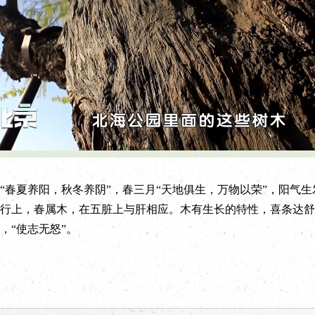
L
P
o
l
a
a
d
y
e
b
d
a
:
c
夏养阳，秋冬养阴”，春三月“天地俱生，万物以荣”，阳气生
5
k
8
R
.
a
行上，春属木，在五脏上与肝相应。木有生长的特性，喜条达舒
0
t
0
e
%
，“使志无怒”。