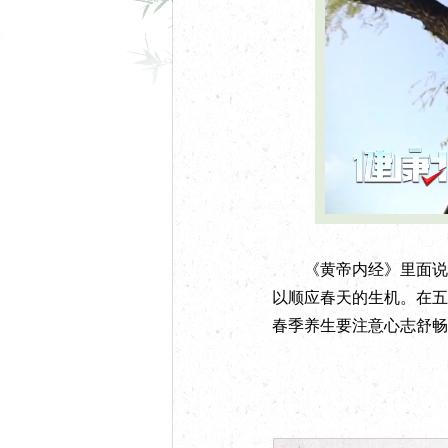
U
n
m
u
t
e
《黄帝内经》里面说“春
以顺应春天的生机。在五
春季养生要注意心志舒畅