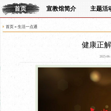
首页
宣教馆简介
主题活
首页
»
生活一点通
健康正解
2025-06-