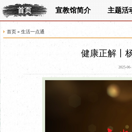
首页
宣教馆简介
主题活
首页
»
生活一点通
健康正解丨
2025-06-