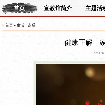
首页
宣教馆简介
主题活
首页
»
生活一点通
健康正解丨
2025-06-