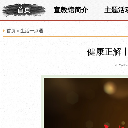
首页
宣教馆简介
主题活
首页
»
生活一点通
健康正解
2025-06-