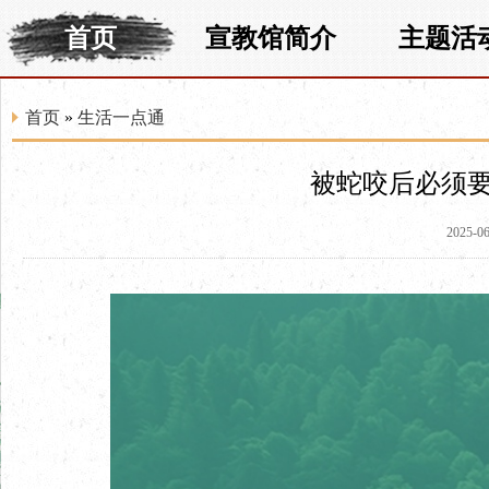
首页
宣教馆简介
主题活
首页
»
生活一点通
被蛇咬后必须
2025-06