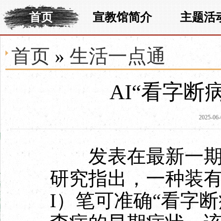
首页
宣教馆简介
主题活
首页
»
生活一点通
AI“看字断
2025-06-
发表在最新一期《
研究指出，一种装有
I）笔可准确“看字