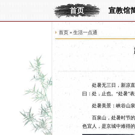
首页
宣教馆
首页
»
生活一点通
处暑无三日，新凉直万金
曰：处，止也。“处暑”
处暑美景：峡谷山
百泉山，处暑时节的避
色宜人，是京城中难得