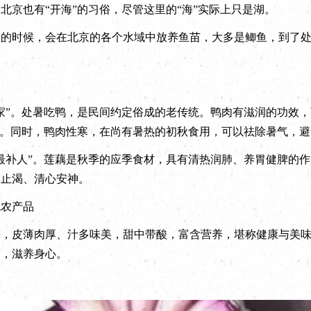
北京也有“开海”的习俗，尽管这里的“海”实际上只是湖。
时候，会在北京的各个水域中放养鱼苗，大多是鲫鱼，到了处
寒
”。处暑吃鸭，是民间约定俗成的老传统。鸭肉有滋润的功效，
方。同时，鸭肉性寒，在尚有暑热的初秋食用，可以祛除暑气，
补人”。莲藕是秋季的应季食材，具有清热润肺、养胃健脾的作
燥止渴、清心安神。
农产品
皮薄肉厚、汁多味美，甜中带酸，富含营养，堪称健康与美味
蕾，滋养身心。