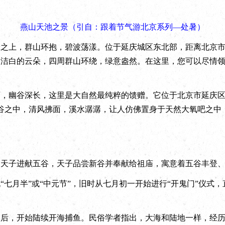
燕山天池之景（引自：跟着节气游北京系列—处暑）
上，群山环抱，碧波荡漾。位于延庆城区东北部，距离北京市中
和洁白的云朵，四周群山环绕，绿意盎然。在这里，您可以尽情
幽谷深长，这里是大自然最纯粹的馈赠。它位于北京市延庆区
峡谷之中，清风拂面，溪水潺潺，让人仿佛置身于天然大氧吧之中
安
子进献五谷，天子品尝新谷并奉献给祖庙，寓意着五谷丰登、
月半”或“中元节”，旧时从七月初一开始进行“开鬼门”仪式，
，开始陆续开海捕鱼。民俗学者指出，大海和陆地一样，经历