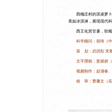
西槐庄村的淇凌萝卜，
美如冰淇淋，展现现代
西王化营甘薯，软糯香
科学顾问：胡琦（中国
策 划：武玥彤 宋
文字撰稿：姜婧妍（中
视频制作：赵浦春、
校 审：曹馨文（实