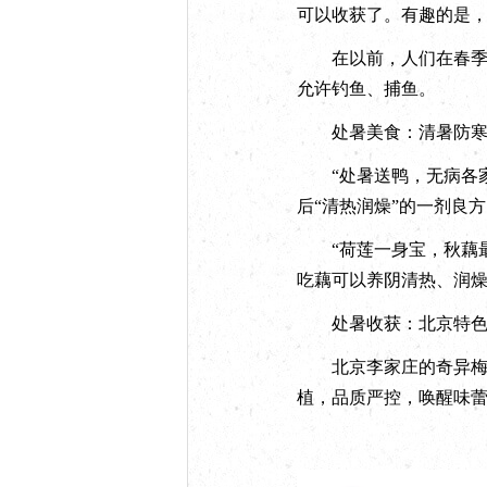
可以收获了。有趣的是，
在以前，人们在春季的
允许钓鱼、捕鱼。
处暑美食：清暑防
“处暑送鸭，无病各家
后“清热润燥”的一剂良
“荷莲一身宝，秋藕最
吃藕可以养阴清热、润
处暑收获：北京特色
北京李家庄的奇异梅，
植，品质严控，唤醒味