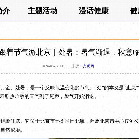
简介
主题活动
漫话健康
健
跟着节气游北京｜处暑：暑气渐退，秋意
2024-08-22 11:11
来源：
光明网
。处暑，是一个反映气温变化的节气。“处”的本义是“止息”“
表示酷热难熬的天气到了尾声，暑气开始消退。
泉
暑佳选。它位于北京市怀柔区怀北镇，距离北京市中心仅91公
的自然秘境。