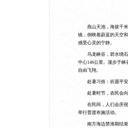
燕山天池，海拔千米之
镜，倒映着蔚蓝的天空
感受心灵的宁静。
乌龙峡谷，碧水绕石，
中心146公里。漫步于
自由飞翔。
处暑习俗：祈愿平
处暑时节，农民会向天
在民间，人们会庆祝“七
举行普渡布施活动。
南方海边禁渔期结束后