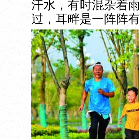
汗水，有时混杂着
过，耳畔是一阵阵