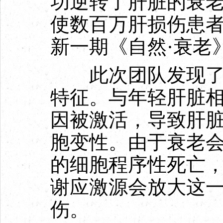
功逆转了肝脏的衰
使数百万肝损伤患
新一期《自然·衰老
此次团队发现了一
特征。与年轻肝脏
因被激活，导致肝
胞变性。由于衰老
的细胞程序性死亡
谢应激源会放大这
伤。