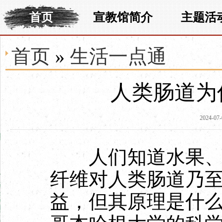
首页
宣教馆简介
主题活
首页
»
生活一点通
人类肠道为
2024-07-
人们知道水果、蔬
纤维对人类肠道乃
益，但其原理是什