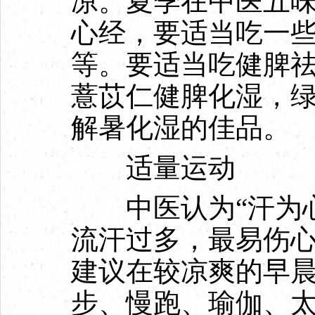
凉。夏季在中医五
心经，要适当吃一
等。要适当吃健脾
薏苡仁健脾化湿，
解暑化湿的佳品。
适量运动
中医认为“汗为心
流汗过多，最易伤
建议在较凉爽的早
步、慢跑、瑜伽、