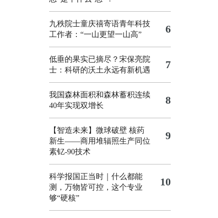
九秩院士童庆禧寄语青年科技
6
工作者：“一山更望一山高”
低垂的果实已摘尽？宋保亮院
7
士：科研的沃土永远有新机遇
我国森林面积和森林蓄积连续
8
40年实现双增长
【智造未来】微球破壁 核药
9
新生——商用堆辐照生产同位
素钇-90技术
科学报国正当时｜什么都能
10
测，万物皆可控，这个专业
够“硬核”