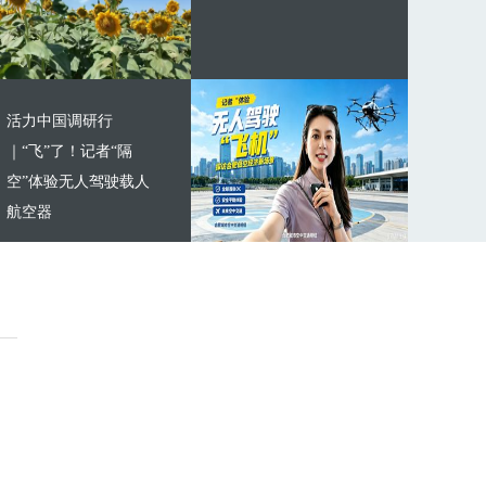
活力中国调研行
｜“飞”了！记者“隔
空”体验无人驾驶载人
航空器