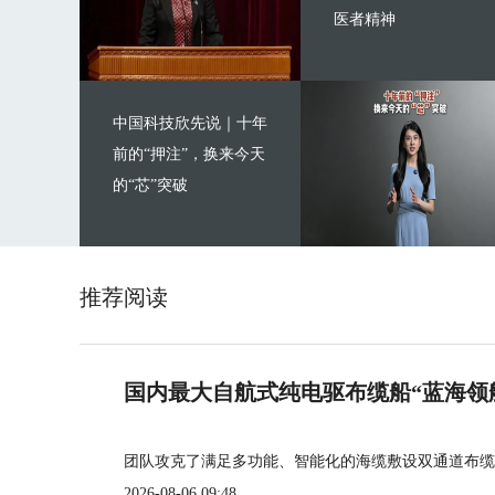
医者精神
中国科技欣先说｜十年
前的“押注”，换来今天
的“芯”突破
推荐阅读
国内最大自航式纯电驱布缆船“蓝海领
团队攻克了满足多功能、智能化的海缆敷设双通道布缆
2026-08-06 09:48