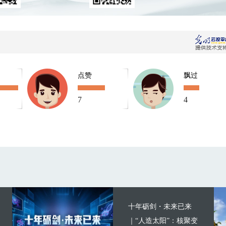
点赞
飘过
7
4
十年砺剑・未来已来
｜“人造太阳”：核聚变