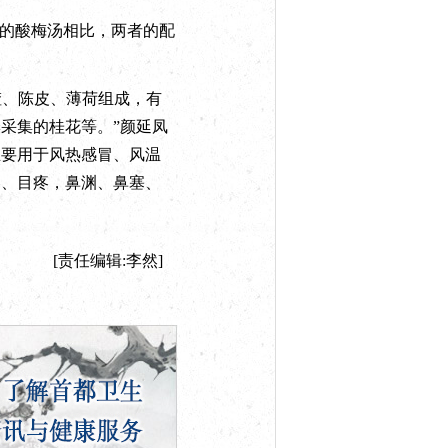
的酸梅汤相比，两者的配
楂、陈皮、薄荷组成，有
采集的桂花等。”颜延凤
主要用于风热感冒、风温
疼、目疼，鼻渊、鼻塞、
[责任编辑:李然]