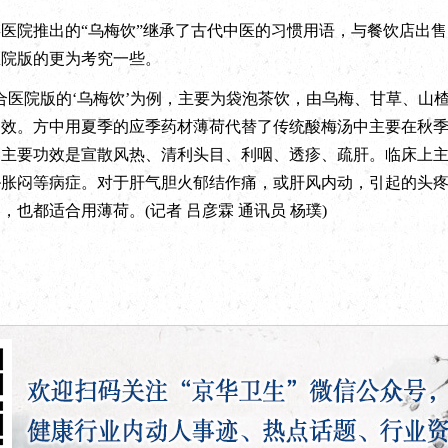
院推出的“乌梅饮”继承了古代中医的习惯用语，与餐饮店出售
医院版的更为考究一些。
医院版的‘乌梅饮’为例，主要为袋泡茶饮，由乌梅、甘草、山
效。方中用夏季的应季药材薄荷代替了传统酸梅汤中主要在秋季
，主要功效是宣散风热、清利头目、利咽、透疹、疏肝。临床上
胁胀闷等病症。对于肝气胆火郁结作痛，或肝风内动，引起的头
也都适合用薄荷。(记者 吕彦霖 通讯员 杨璞)