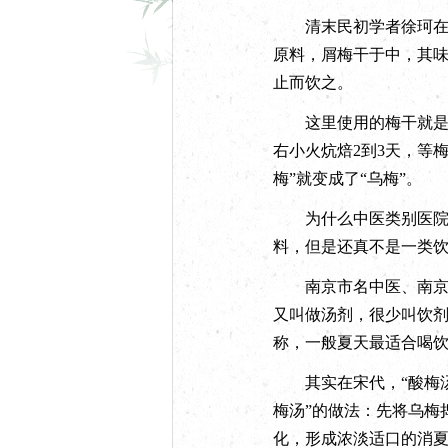
清末民初学者徐珂在其
原料，屑梅干于中，其
止而饮之。
这里使用的梅干就是乌
右小火炕焙2到3天，等
梅”就变成了“乌梅”。
为什么中医类别医院开出
料，但是还真不是一类
南京市名中医、南京市
又叫做汤剂，很少叫饮
称，一般夏天最适合喝
其实在宋代，“酸梅汤”
梅汤”的做法：先将乌梅
化，形成浓淡适口的消