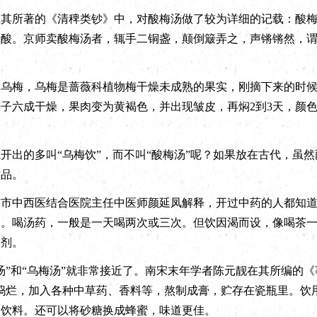
所著的《清稗类钞》中，对酸梅汤做了较为详细的记载：酸梅
味酸。京师卖酸梅汤者，辄手二铜盏，颠倒簸弄之，声锵锵然，
梅，乌梅是蔷薇科植物梅干燥未成熟的果实，刚摘下来的时候还
梅子六成干燥，果肉变为黄褐色，并出现皱皮，再焖2到3天，颜色
的多叫“乌梅饮”，而不叫“酸梅汤”呢？如果放在古代，虽然
饮品。
中西医结合医院主任中医师颜延凤解释，开过中药的人都知道
剂。喝汤药，一般是一天喝两次或三次。但饮因渴而设，像喝茶
饮剂。
和“乌梅汤”就非常接近了。南宋末年学者陈元靓在其所编的《
捣烂，加入各种中草药、香料等，熬制成膏，贮存在瓷瓶里。饮
夏饮料。还可以将砂糖换成蜂蜜，味道更佳。