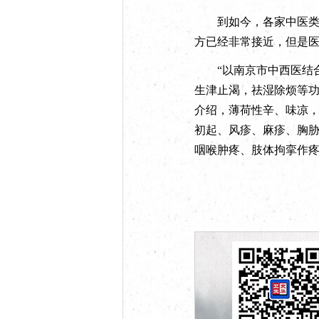
到如今，各家中医类医
方已经非常接近，但是
“以南京市中西医结合
生津止渴，祛湿除烦等功
介绍，薄荷性辛、味凉
初起、风疹、麻疹、胸
咽喉肿疼、肢体拘挛作疼，