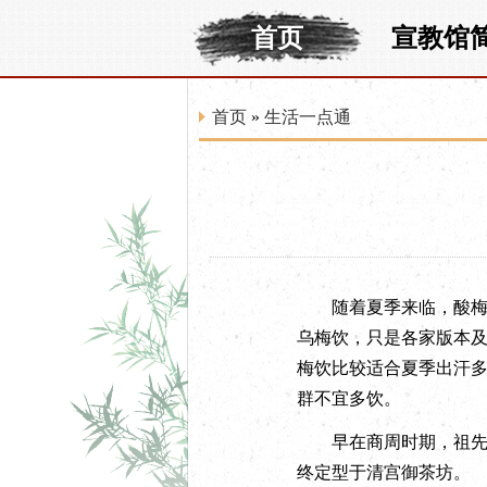
首页
宣教馆
首页
»
生活一点通
随着夏季来临，酸梅汤
乌梅饮，只是各家版本
梅饮比较适合夏季出汗
群不宜多饮。
早在商周时期，祖先就
终定型于清宫御茶坊。