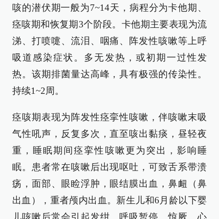
咳的潜伏期一般为7~14天，病程分为卡他期、
痉咳期和恢复期3个阶段。卡他期主要表现为流
涕、打喷嚏、流泪、咽痛、阵发性咳嗽等上呼
吸道感染症状。多无发热，或初期一过性发
热。该期排菌量达高峰，具有极强的传染性。
持续1~2周。
痉咳期表现为阵发性痉挛性咳嗽，伴咳嗽末吸
气性吼声，反复多次，直至咳出黏痰，昼轻夜
重，睡眠期间痉挛性咳嗽更为突出，影响睡
眠。患者常在咳嗽后出现呕吐，可致舌系带溃
疡，面部、眼睑浮肿，眼结膜出血，鼻衄（鼻
出血），重者颅内出血。新生儿和6月龄以下婴
儿咳嗽后常会引起发绀、呼吸暂停、惊厥、心