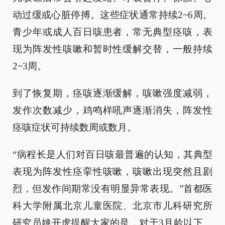
动过缓或心脏停搏。这些症状通常持续2~6周。
青少年或成人百日咳患者，常无典型痉咳，表
现为阵发性咳嗽和暂时性缓解交替，一般持续
2~3周。
到了恢复期，痉咳逐渐缓解，咳嗽强度减弱，
发作次数减少，鸡鸣样吼声逐渐消失，阵发性
痉咳症状可持续数周或数月。
“病程长是人们对百日咳最普遍的认知，其典型
表现为阵发性痉挛性咳嗽，咳嗽出现突然且剧
烈，但发作间期常没有明显异常表现。”首都医
科大学附属北京儿童医院、北京市儿科研究所
研究员姚开虎提醒大家的是，对于3月龄以下、