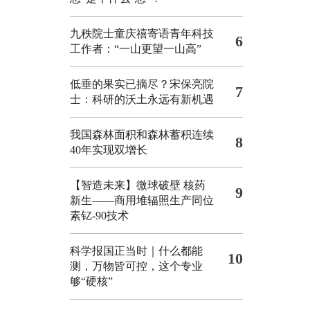
九秩院士童庆禧寄语青年科技
6
工作者：“一山更望一山高”
低垂的果实已摘尽？宋保亮院
7
士：科研的沃土永远有新机遇
我国森林面积和森林蓄积连续
8
40年实现双增长
【智造未来】微球破壁 核药
9
新生——商用堆辐照生产同位
素钇-90技术
科学报国正当时｜什么都能
10
测，万物皆可控，这个专业
够“硬核”