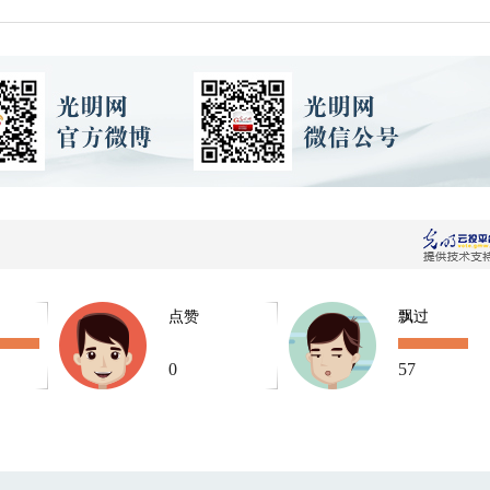
点赞
飘过
0
57