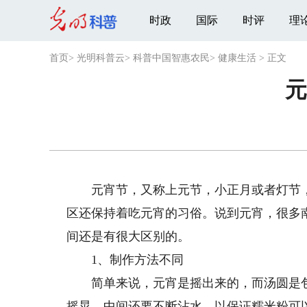
时政
国际
时评
理
首页
>
光明科普云
>
科普中国智惠农民
>
健康生活
>
正文
元
元宵节，又称上元节，小正月或者灯节，
区还保持着吃元宵的习俗。说到元宵，很多
间还是有很大区别的。
1、制作方法不同
简单来说，元宵是摇出来的，而汤圆是包
摇晃，中间还要不断沾水，以保证糯米粉可