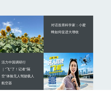
对话首席科学家：小蜜
蜂如何促进大增收
活力中国调研行
｜“飞”了！记者“隔
空”体验无人驾驶载人
航空器