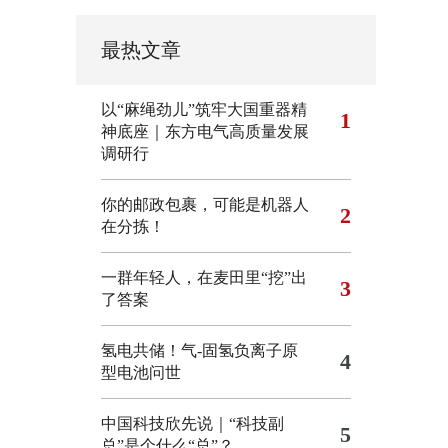
最热文章
以“麻绳劲儿”筑牢大国重器精
1
神底座｜东方电气高质量发展
调研行
你的邮政包裹，可能是机器人
2
在分拣！
一群年轻人，在麦田里“挖”出
3
了答案
氢电共储！气-固氢负离子原
4
型电池问世
中国科技欣先说｜“科技副
5
总”是个什么“总”？