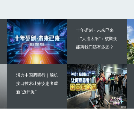
十年砺剑・未来已来
｜“人造太阳”：核聚变
能离我们还有多远？
活力中国调研行｜脑机
接口技术让瘫痪患者重
新“迈开腿”